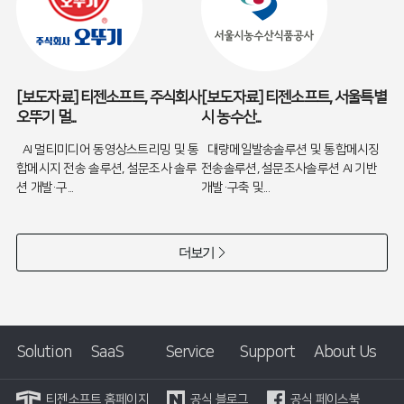
[보도자료] 티젠소프트, 주식회사
[보도자료] 티젠소프트, 서울특별
오뚜기 멀...
시 농수산...
AI 멀티미디어 동영상스트리밍 및 통
대량메일발송솔루션 및 통합메시징
합메시지 전송 솔루션, 설문조사 솔루
전송솔루션, 설문조사솔루션 AI 기반
션 개발·구...
개발·구축 및...
더보기
Solution
SaaS
Service
Support
About Us
티젠소프트 홈페이지
공식 블로그
공식 페이스북